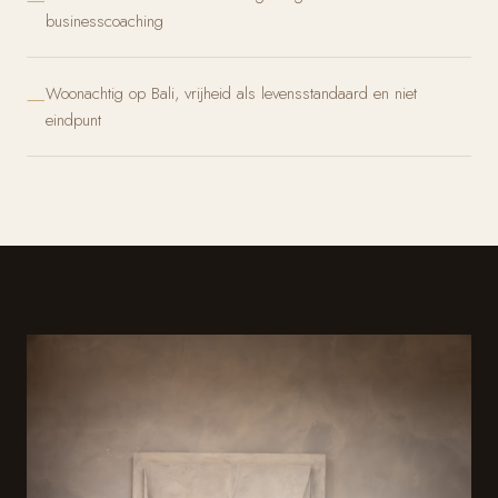
businesscoaching
Woonachtig op Bali, vrijheid als levensstandaard en niet
eindpunt