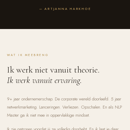
— ARTJANNA HARKHOE
WAT IK MEEBRENG
Ik werk niet vanuit theorie.
Ik werk vanuit ervaring.
9+ jaar ondernemerschap. De corporate wereld doorleefd. 5 jaar
netwerkmarketing. Lanceringen. Verliezen. Opschalen. En als NLP
Master ga ik niet mee in oppervlakkige mindset.
Ik zie patronen voordat jij ze volledig doorhebt. En ik laat je daar