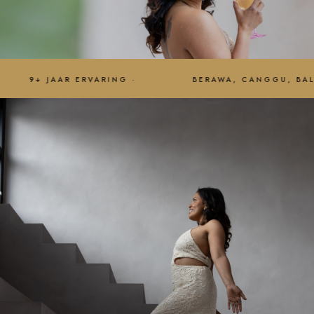
AR ERVARING ·
BERAWA, CANGGU, BALI ·