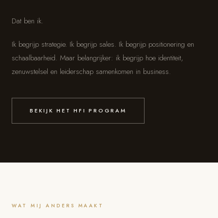
Dat ben ik.
Ik begrijp strategie. Ik begrijp sales. Ik begrijp positionering en
schaalbaarheid. Maar belangrijker: ik begrijp hoe identiteit,
zenuwstelsel en leiderschap samenkomen in business.
BEKIJK HET HFI PROGRAM
WAT MIJ ANDERS MAAKT