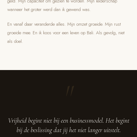
geld. Mijn capaciteit om gezien te worden. Mijn leiderschap
wanneer het groter werd dan ik gewend was.
En vanaf daar veranderde alles. Mijn omzet groeide. Mijn rust
groeide mee. En ik koos voor een leven op Bali. Als gevolg, niet
als doel.
"
Vrijheid begint niet bij een businessmodel. Het begint
bij de beslissing dat jij het niet langer uitstelt.